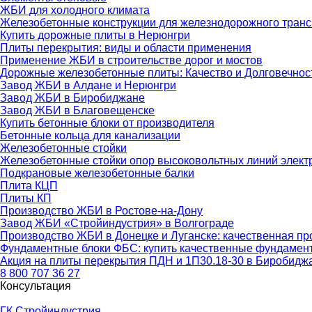
ЖБИ для холодного климата
Железобетонные конструкции для железнодорожного транс
Купить дорожные плиты в Нерюнгри
Плиты перекрытия: виды и области применения
Применение ЖБИ в строительстве дорог и мостов
Дорожные железобетонные плиты: Качество и Долговечнос
Завод ЖБИ в Алдане и Нерюнгри
Завод ЖБИ в Биробиджане
Завод ЖБИ в Благовещенске
Купить бетонные блоки от производителя
Бетонные кольца для канализации
Железобетонные стойки
Железобетонные стойки опор высоковольтных линий элект
Подкрановые железобетонные балки
Плита КЦП
Плиты КП
Производство ЖБИ в Ростове-на-Дону
Завод ЖБИ «Стройиндустрия» в Волгограде
Производство ЖБИ в Донецке и Луганске: качественная про
Фундаментные блоки ФБС: купить качественные фундамент
Акция на плиты перекрытия ПДН и 1П30.18-30 в Биробидж
8 800 707 36 27
Консультация
ГК Стройиндустрия