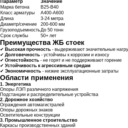
Параметр
Значение
Марка бетона
В25-В40
Класс арматуры
А400-А600
Длина
3-24 метра
Диаметр/сечение
200-600 мм
Грузоподъемность
До 50 тонн
Срок службы
50+ лет
Преимущества ЖБ стоек
✔
Высокая прочность
- выдерживают значительные нагру
✔
Долговечность
- устойчивы к коррозии и износу
✔
Огнестойкость
- не горят и не поддерживают горение
✔
Устойчивость к агрессивным средам
✔
Экономичность
- низкие эксплуатационные затраты
Области применения
1. Энергетика
Опоры ЛЭП различного напряжения
Подстанции и распределительные устройства
2. Дорожное хозяйство
Ограждения автомагистралей
Опоры дорожных знаков
Осветительные конструкции
3. Промышленное строительство
Каркасы производственных зданий