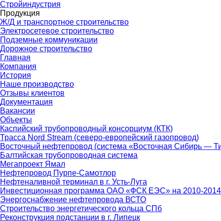
Стройиндустрия
Продукция
Ж/Д и транспортное строительство
Электросетевое строительство
Подземные коммуникации
Дорожное строительство
Главная
Компания
История
Наше производство
Отзывы клиентов
Документация
Вакансии
Объекты
Каспийский трубопроводный консорциум (КТК)
Трасса Nord Stream (северо-европейский газопровод)
Восточный нефтепровод (система «Восточная Сибирь — Ти
Балтийская трубопроводная система
Мегапроект Ямал
Нефтепровод Пурпе-Самотлор
Нефтеналивной терминал в г. Усть-Луга
Инвестиционная программа ОАО «ФСК ЕЭС» на 2010-2014
Энергоснабжение нефтепровода ВСТО
Строительство энергетического кольца СПб
Реконструкция подстанции в г. Липецк