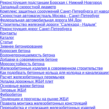
Реконструкция подстанции Борская г. Нижний Новгород
Западный скоростной диаметр
Комплекс защитных сооружений Санкт-Петербурга от наво
Скоростная автомагистраль Москва - Санкт-Петербург
Федеральная автомобильная дорога М4 Дон
Строительство железной дороги "Салехард - Надым"
Реконструкция дорог Санкт-Петербурга
Контакты
Каталог
Статьи
Зимнее бетонирование
Коррозия бетона
Водонепроницаемость бетона
Добавки в современном бетоне
Морозостойкость бетона
Железобетонные изделия в современном строительстве
Как подобрать бетонные кольца для колодца и канализации
Расчет железобетонных перемычек
Укладка дорожных ЖБИ плит
Основные марки бетона
Типовые ЖБИ
Фибробетон
Тенденции и прогнозы на рынке ЖБИ
Правила монтажа железобетонных конструкций
Переработка и утилизация железобетонных изделий