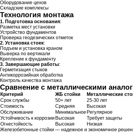
Оборудование цехов
Складские комплексы
Технология монтажа
1. Подготовка основания
:
Разметка мест установки
Устройство фундаментов
Проверка геодезических отметок
2. Установка стоек
:
Подъем и установка краном
Выверка по вертикали
Крепление к фундаменту
3. Завершающие работы
:
Герметизация стыков
Антикоррозийная обработка
Контроль качества монтажа
Сравнение с металлическими анало
Критерий
ЖБ стойки
Металлические сто
Срок службы
50+ лет
25-30 лет
Стоимость
Средняя
Высокая
Обслуживание
Минимальное
Регулярное
Устойчивость к коррозии
Высокая
Требует защиты
Огнестойкость
Высокая
Низкая
Железобетонные стойки — надежное и экономичное решение