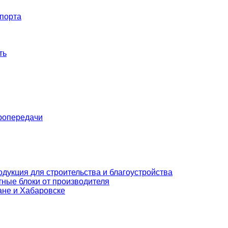
порта
ть
ропередачи
дукция для строительства и благоустройства
ные блоки от производителя
ане и Хабаровске