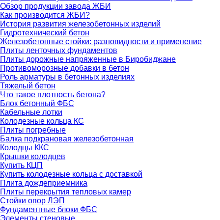
Обзор продукции завода ЖБИ
Как производится ЖБИ?
История развития железобетонных изделий
Гидротехнический бетон
Железобетонные стойки: разновидности и применение
Плиты ленточных фундаментов
Плиты дорожные напряженные в Биробиджане
Противоморозные добавки в бетон
Роль арматуры в бетонных изделиях
Тяжелый бетон
Что такое плотность бетона?
Блок бетонный ФБС
Кабельные лотки
Колодезные кольца КС
Плиты погребные
Балка подкрановая железобетонная
Колодцы ККС
Крышки колодцев
Купить КЦП
Купить колодезные кольца с доставкой
Плита дождеприемника
Плиты перекрытия тепловых камер
Стойки опор ЛЭП
Фундаментные блоки ФБС
Элементы стеновые