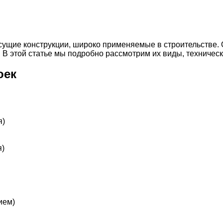
есущие конструкции, широко применяемые в строительстве
 В этой статье мы подробно рассмотрим их виды, техничес
оек
я)
я)
ием)