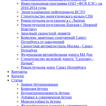
Инвестиционная программа ОАО «ФСК ЕЭС» на
2010-2014 годы
Энергоснабжение нефтепровода ВСТО
Строительство энергетического кольца СПб
Реконструкция подстанции в г. Липецк
Реконструкция подстанции Борская г. Нижний
Новгород
Западный скоростной диаметр
Комплекс защитных сооружений Санкт-
Петербурга от наводнений
Скоростная автомагистраль Москва - Санкт-
Петербург
Федеральная автомобильная дорога М4 Дон
Строительство железной дороги "Салехард -
Надым"
Реконструкция дорог Санкт-Петербурга
Контакты
Каталог
Статьи
Зимнее бетонирование
Коррозия бетона
Водонепроницаемость бетона
Добавки в современном бетоне
Морозостойкость бетона
Железобетонные изделия в современном