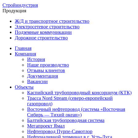
Стройиндустрия
Продукция
Ж/Д и транспортное строительство
Электросетевое строительство
Подземные коммуникации
Дорожное строительство
Главная
Компания
История
Наше производство
Отзывы клиентов
Документация
Вакансии
Объекты
Каспийский трубопроводный консорциум (КТК)
Трасса Nord Stream (северо-европейский
газопровод)
Восточный нефтепровод (система «Восточная
Сибирь — Тихий океан»)
Балтийская трубопроводная система
Мегапроект Ямал
Нефтепровод Пурпе-Самотлор
Нефтеналивной терминал в г. Усть-Луга