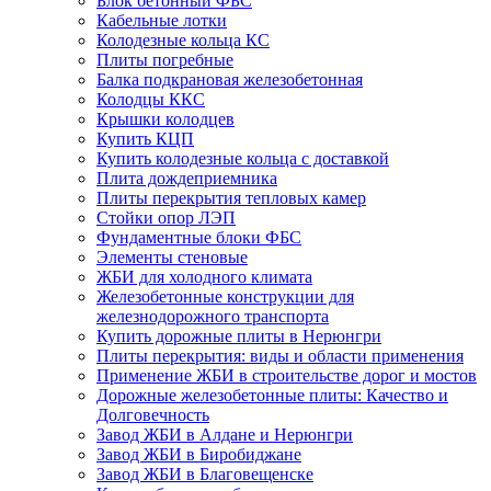
Блок бетонный ФБС
Кабельные лотки
Колодезные кольца КС
Плиты погребные
Балка подкрановая железобетонная
Колодцы ККС
Крышки колодцев
Купить КЦП
Купить колодезные кольца с доставкой
Плита дождеприемника
Плиты перекрытия тепловых камер
Стойки опор ЛЭП
Фундаментные блоки ФБС
Элементы стеновые
ЖБИ для холодного климата
Железобетонные конструкции для
железнодорожного транспорта
Купить дорожные плиты в Нерюнгри
Плиты перекрытия: виды и области применения
Применение ЖБИ в строительстве дорог и мостов
Дорожные железобетонные плиты: Качество и
Долговечность
Завод ЖБИ в Алдане и Нерюнгри
Завод ЖБИ в Биробиджане
Завод ЖБИ в Благовещенске