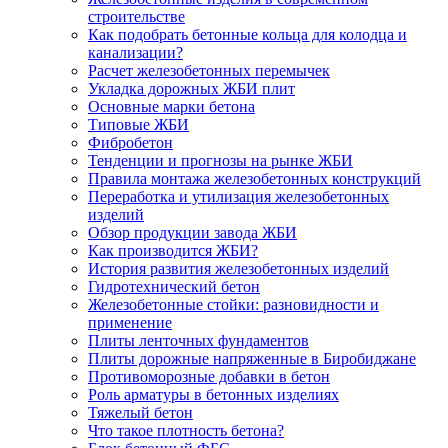
строительстве
Как подобрать бетонные кольца для колодца и
канализации?
Расчет железобетонных перемычек
Укладка дорожных ЖБИ плит
Основные марки бетона
Типовые ЖБИ
Фибробетон
Тенденции и прогнозы на рынке ЖБИ
Правила монтажа железобетонных конструкций
Переработка и утилизация железобетонных
изделий
Обзор продукции завода ЖБИ
Как производится ЖБИ?
История развития железобетонных изделий
Гидротехнический бетон
Железобетонные стойки: разновидности и
применение
Плиты ленточных фундаментов
Плиты дорожные напряженные в Биробиджане
Противоморозные добавки в бетон
Роль арматуры в бетонных изделиях
Тяжелый бетон
Что такое плотность бетона?