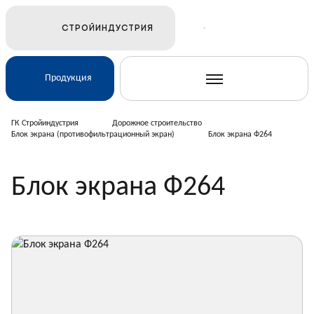
СТРОЙИНДУСТРИЯ
Продукция
ГК Стройиндустрия
Дорожное строительство
Блок экрана (противофильтрационный экран)
Блок экрана Ф264
Ж/Д и транспортное строительство
Блок экрана Ф264
Электросетевое строительство
Подземные коммуникации
Дорожное строительство