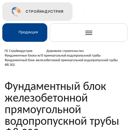
СТРОЙИНДУСТРИЯ
Продукция
ГК Стройиндустрия
Дорожное строительство
Фундаментные блоки ж/б прямоугольной водопропускной трубы
Фундаментный блок железобетонной прямоугольной водопропускной трубы
Ж/Д и транспортное строительство
Ф8.302
Электросетевое строительство
Фундаментный блок
Подземные коммуникации
железобетонной
прямоугольной
Дорожное строительство
водопропускной трубы