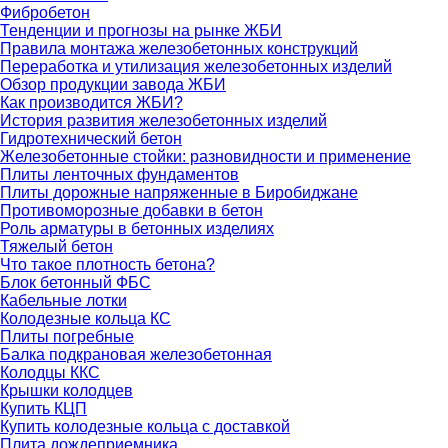
Фибробетон
Тенденции и прогнозы на рынке ЖБИ
Правила монтажа железобетонных конструкций
Переработка и утилизация железобетонных изделий
Обзор продукции завода ЖБИ
Как производится ЖБИ?
История развития железобетонных изделий
Гидротехнический бетон
Железобетонные стойки: разновидности и применение
Плиты ленточных фундаментов
Плиты дорожные напряженные в Биробиджане
Противоморозные добавки в бетон
Роль арматуры в бетонных изделиях
Тяжелый бетон
Что такое плотность бетона?
Блок бетонный ФБС
Кабельные лотки
Колодезные кольца КС
Плиты погребные
Балка подкрановая железобетонная
Колодцы ККС
Крышки колодцев
Купить КЦП
Купить колодезные кольца с доставкой
Плита дождеприемника