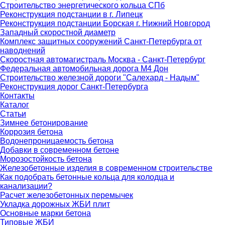
Строительство энергетического кольца СПб
Реконструкция подстанции в г. Липецк
Реконструкция подстанции Борская г. Нижний Новгород
Западный скоростной диаметр
Комплекс защитных сооружений Санкт-Петербурга от
наводнений
Скоростная автомагистраль Москва - Санкт-Петербург
Федеральная автомобильная дорога М4 Дон
Строительство железной дороги "Салехард - Надым"
Реконструкция дорог Санкт-Петербурга
Контакты
Каталог
Статьи
Зимнее бетонирование
Коррозия бетона
Водонепроницаемость бетона
Добавки в современном бетоне
Морозостойкость бетона
Железобетонные изделия в современном строительстве
Как подобрать бетонные кольца для колодца и
канализации?
Расчет железобетонных перемычек
Укладка дорожных ЖБИ плит
Основные марки бетона
Типовые ЖБИ