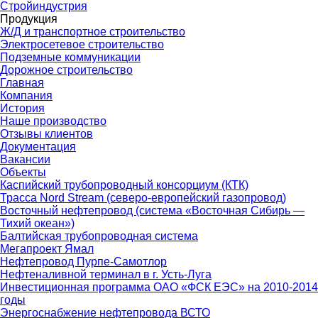
Стройиндустрия
Продукция
Ж/Д и транспортное строительство
Электросетевое строительство
Подземные коммуникации
Дорожное строительство
Главная
Компания
История
Наше производство
Отзывы клиентов
Документация
Вакансии
Объекты
Каспийский трубопроводный консорциум (КТК)
Трасса Nord Stream (северо-европейский газопровод)
Восточный нефтепровод (система «Восточная Сибирь —
Тихий океан»)
Балтийская трубопроводная система
Мегапроект Ямал
Нефтепровод Пурпе-Самотлор
Нефтеналивной терминал в г. Усть-Луга
Инвестиционная программа ОАО «ФСК ЕЭС» на 2010-2014
годы
Энергоснабжение нефтепровода ВСТО