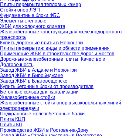
Плиты перекрытия тепловых камер
Стойки опор ЛЭП
Фундаментные блоки ФБС
Элементы стеновые
ЖБИ для холодного климата
Железобетонные конструкции для железнодорожного
транспорта
Купить дорожные плиты в Нерюнгри
Плиты перекрытия: виды и области применения
Применение ЖБИ в строительстве дорог и мостов
Дорожные железобетонные плиты: Качество и
Долговечность
Завод ЖБИ в Алдане и Нерюнгри
Завод ЖБИ в Биробиджане
Завод ЖБИ в Благовещенске
Купить бетонные блоки от производителя
Бетонные кольца для канализации
Железобетонные стойки
Железобетонные стойки опор высоковольтных линий
электропередачи
Подкрановые железобетонные балки
Плита КЦП
Плиты КП
Производство ЖБИ в Ростове-на-Дону
Завод ЖБИ «Стройиндустрия» в Волгограде