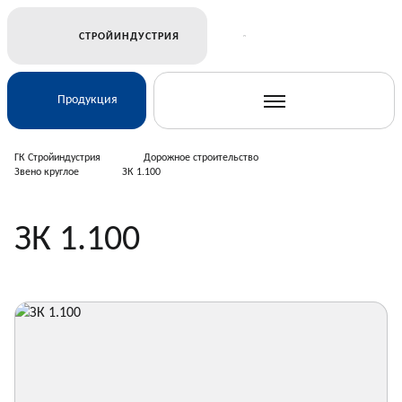
СТРОЙИНДУСТРИЯ
Продукция
ГК Стройиндустрия
Дорожное строительство
Звено круглое
ЗК 1.100
Ж/Д и транспортное строительство
ЗК 1.100
Электросетевое строительство
Подземные коммуникации
Дорожное строительство