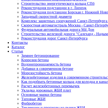
Строительство энергетического кольца СПб
Реконструкция подстанции в г. Липецк
Реконструкция подстанции Борская г. Нижний Нов
Западный скоростной диаметр
Комплекс защитных сооружений Санкт-Петербурга
Скоростная автомагистраль Москва - Санкт-Петерб
Федеральная автомобильная дорога М4 Дон
Строительство железной дороги "Салехард - Надым
Реконструкция дорог Санкт-Петербурга
Контакты
Каталог
Статьи
Зимнее бетонирование
Коррозия бетона
Водонепроницаемость бетона
Добавки в современном бетоне
Морозостойкость бетона
Железобетонные изделия в современном строительс
Как подобрать бетонные кольца для колодца и кана
Расчет железобетонных перемычек
Укладка дорожных ЖБИ плит
Основные марки бетона
Типовые ЖБИ
Фибробетон
Тенденции и прогнозы на рынке ЖБИ