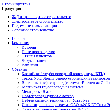
Стройиндустрия
Продукция
Ж/Д и транспортное строительство
Электросетевое строительство
Подземные коммуникации
Дорожное строительство
Главная
Компания
История
Наше производство
Отзывы клиентов
Документация
Вакансии
Объекты
Каспийский трубопроводный консорциум (КТК)
Трасса Nord Stream (северо-европейский газопровод
Восточный нефтепровод (система «Восточная Сиби
Балтийская трубопроводная система
Мегапроект Ямал
Нефтепровод Пурпе-Самотлор
Нефтеналивной терминал в г. Усть-Луга
Инвестиционная программа ОАО «ФСК ЕЭС» на 20
Энергоснабжение нефтепровода ВСТО