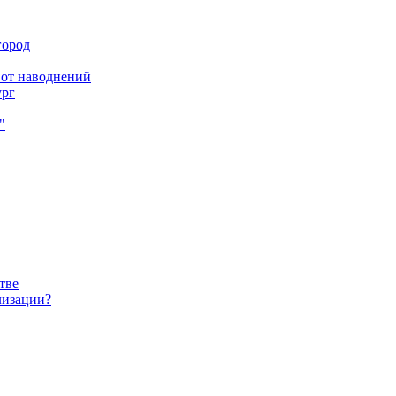
город
 от наводнений
ург
"
тве
лизации?