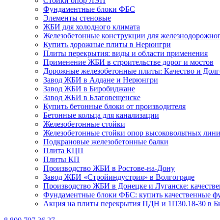
Стойки опор ЛЭП
Фундаментные блоки ФБС
Элементы стеновые
ЖБИ для холодного климата
Железобетонные конструкции для железнодорожног
Купить дорожные плиты в Нерюнгри
Плиты перекрытия: виды и области применения
Применение ЖБИ в строительстве дорог и мостов
Дорожные железобетонные плиты: Качество и Долг
Завод ЖБИ в Алдане и Нерюнгри
Завод ЖБИ в Биробиджане
Завод ЖБИ в Благовещенске
Купить бетонные блоки от производителя
Бетонные кольца для канализации
Железобетонные стойки
Железобетонные стойки опор высоковольтных лини
Подкрановые железобетонные балки
Плита КЦП
Плиты КП
Производство ЖБИ в Ростове-на-Дону
Завод ЖБИ «Стройиндустрия» в Волгограде
Производство ЖБИ в Донецке и Луганске: качествен
Фундаментные блоки ФБС: купить качественные фу
Акция на плиты перекрытия ПДН и 1П30.18-30 в Б