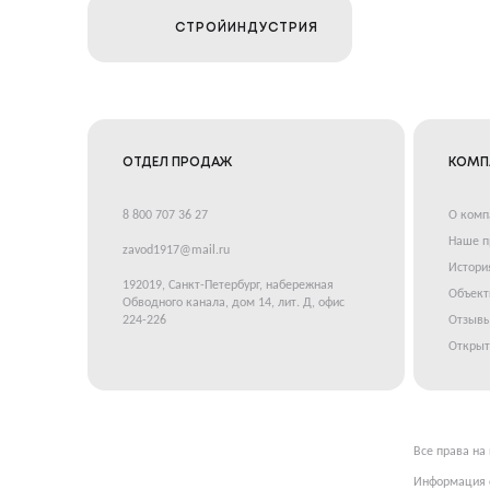
СТРОЙИНДУСТРИЯ
ОТДЕЛ ПРОДАЖ
КОМП
8 800 707 36 27
О комп
Наше п
zavod1917@mail.ru
Истори
192019, Санкт-Петербург, набережная
Объек
Обводного канала, дом 14, лит. Д, офис
224-226
Отзывы
Открыт
Все права на
Информация о