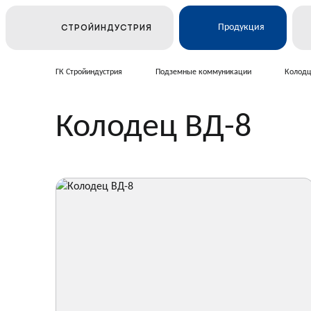
Продукция
СТРОЙИНДУСТРИЯ
ГК Стройиндустрия
Подземные коммуникации
Колодц
Ж/Д и транспортное строи
Колодец ВД-8
Электросетевое строитель
Подземные коммуникаци
Дорожное строительство