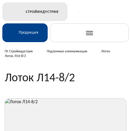
СТРОЙИНДУСТРИЯ
Продукция
ГК Стройиндустрия
Подземные коммуникации
Лотки
Лоток Л14-8/2
Ж/Д и транспортное строительство
Лоток Л14-8/2
Электросетевое строительство
Подземные коммуникации
Дорожное строительство