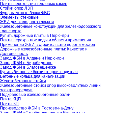
Плиты перекрытия тепловых камер
Стойки опор ЛЭП
Фундаментные блоки ФБС
Элементы стеновые
ЖБИ для холодного климата
Железобетонные конструкции для железнодорожного
транспорта
Купить дорожные плиты в Нерюнгри
Плиты перекрытия: виды и области применения
Применение ЖБИ в строительстве дорог и мостов
Дорожные железобетонные плиты: Качество и
Долговечность
Завод ЖБИ в Алдане и Нерюнгри
Завод ЖБИ в Биробиджане
Завод ЖБИ в Благовещенске
Купить бетонные блоки от производителя
Бетонные кольца для канализации
Железобетонные стойки
Железобетонные стойки опор высоковольтных линий
электропередачи
Подкрановые железобетонные балки
Плита КЦП
Плиты КП
Производство ЖБИ в Ростове-на-Дону
Завод ЖБИ «Стройиндустрия» в Волгограде