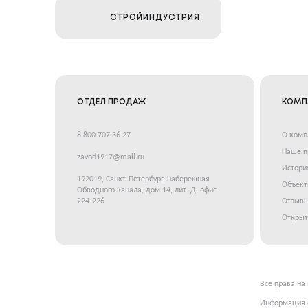
СТРОЙИНДУСТРИЯ
ОТДЕЛ ПРОДАЖ
КОМП
8 800 707 36 27
О комп
Наше п
zavod1917@mail.ru
Истори
192019, Санкт-Петербург, набережная
Объек
Обводного канала, дом 14, лит. Д, офис
224-226
Отзывы
Открыт
Все права на
Информация о