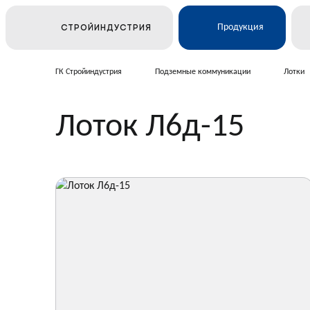
Продукция
СТРОЙИНДУСТРИЯ
ГК Стройиндустрия
Подземные коммуникации
Лотки
Ж/Д и транспортное строи
Лоток Л6д-15
Электросетевое строитель
Подземные коммуникаци
Дорожное строительство