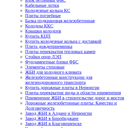
Блок бетонный ФБС
Кабельные лотки
Колодезные кольца КС
Плиты погребные
Балка подкрановая железобетонная
Колодцы ККС
Крышки колодцев
Купить КЦП
Купить колодезные кольца с доставкой
Плита дождеприемника
Плиты перекрытия тепловых камер
Стойки опор ЛЭП
Фундаментные блоки ФБС
Элементы стеновые
ЖБИ для холодного климата
Железобетонные конструкции для
железнодорожного транспорта
Купить дорожные плиты в Нерюнгри
Плиты перекрытия: виды и области применения
Применение ЖБИ в строительстве дорог и мостов
Дорожные железобетонные плиты: Качество и
Долговечность
Завод ЖБИ в Алдане и Нерюнгри
Завод ЖБИ в Биробиджане
Завод ЖБИ в Благовещенске