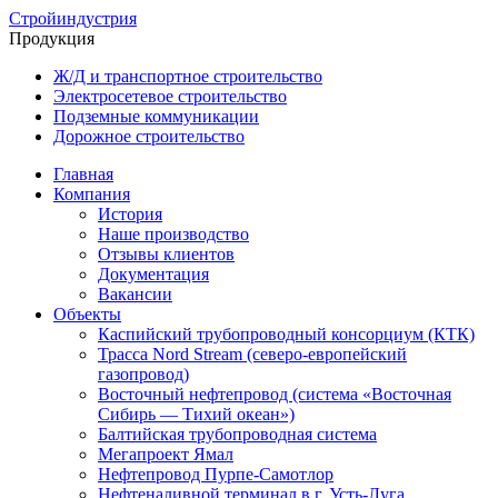
Стройиндустрия
Продукция
Ж/Д и транспортное строительство
Электросетевое строительство
Подземные коммуникации
Дорожное строительство
Главная
Компания
История
Наше производство
Отзывы клиентов
Документация
Вакансии
Объекты
Каспийский трубопроводный консорциум (КТК)
Трасса Nord Stream (северо-европейский
газопровод)
Восточный нефтепровод (система «Восточная
Сибирь — Тихий океан»)
Балтийская трубопроводная система
Мегапроект Ямал
Нефтепровод Пурпе-Самотлор
Нефтеналивной терминал в г. Усть-Луга