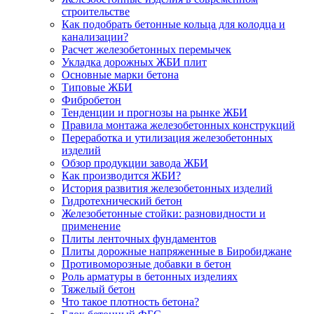
строительстве
Как подобрать бетонные кольца для колодца и
канализации?
Расчет железобетонных перемычек
Укладка дорожных ЖБИ плит
Основные марки бетона
Типовые ЖБИ
Фибробетон
Тенденции и прогнозы на рынке ЖБИ
Правила монтажа железобетонных конструкций
Переработка и утилизация железобетонных
изделий
Обзор продукции завода ЖБИ
Как производится ЖБИ?
История развития железобетонных изделий
Гидротехнический бетон
Железобетонные стойки: разновидности и
применение
Плиты ленточных фундаментов
Плиты дорожные напряженные в Биробиджане
Противоморозные добавки в бетон
Роль арматуры в бетонных изделиях
Тяжелый бетон
Что такое плотность бетона?