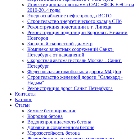
Инвестиционная программа ОАО «ФСК ЕЭС» на
2010-2014 годы
Энергоснабжение нефтепровода ВСТО
Строительство энергетического кольца СПб
Реконструкция подстанции в г. Липецк
Реконструкция подстанции Борская г. Нижний
Новгород
Западный скоростной диаметр
Комплекс защитных сооружений Санкт-
Петербурга от наводнений
Скоростная автомагистраль Москва - Санкт-
Петербург
Федеральная автомобильная дорога М4 Дон
Строительство железной дороги "Салехард -
Надым"
Реконструкция дорог Санкт-Петербурга
Контакты
Каталог
Статьи
Зимнее бетонирование
Коррозия бетона
Водонепроницаемость бетона
Добавки в современном бетоне
Морозостойкость бетона
Железобетонные изделия в современном