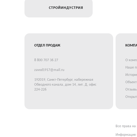
СТРОЙИНДУСТРИЯ
ОТДЕЛ ПРОДАЖ
КОМП
8 800 707 36 27
О комп
Наше п
zavod1917@mail.ru
Истори
192019, Санкт-Петербург, набережная
Объек
Обводного канала, дом 14, лит. Д, офис
224-226
Отзывы
Открыт
Все права на
Информация о