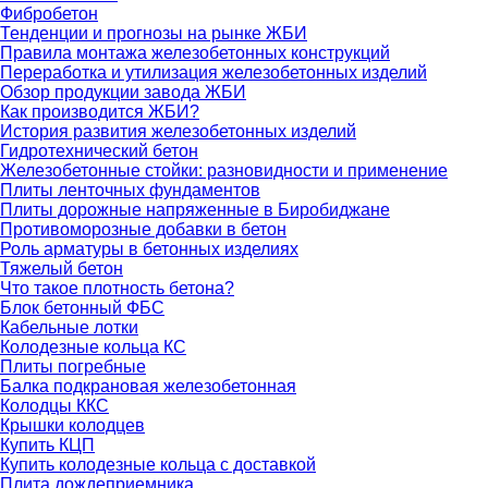
Фибробетон
Тенденции и прогнозы на рынке ЖБИ
Правила монтажа железобетонных конструкций
Переработка и утилизация железобетонных изделий
Обзор продукции завода ЖБИ
Как производится ЖБИ?
История развития железобетонных изделий
Гидротехнический бетон
Железобетонные стойки: разновидности и применение
Плиты ленточных фундаментов
Плиты дорожные напряженные в Биробиджане
Противоморозные добавки в бетон
Роль арматуры в бетонных изделиях
Тяжелый бетон
Что такое плотность бетона?
Блок бетонный ФБС
Кабельные лотки
Колодезные кольца КС
Плиты погребные
Балка подкрановая железобетонная
Колодцы ККС
Крышки колодцев
Купить КЦП
Купить колодезные кольца с доставкой
Плита дождеприемника