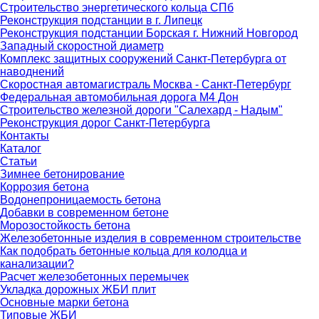
Строительство энергетического кольца СПб
Реконструкция подстанции в г. Липецк
Реконструкция подстанции Борская г. Нижний Новгород
Западный скоростной диаметр
Комплекс защитных сооружений Санкт-Петербурга от
наводнений
Скоростная автомагистраль Москва - Санкт-Петербург
Федеральная автомобильная дорога М4 Дон
Строительство железной дороги "Салехард - Надым"
Реконструкция дорог Санкт-Петербурга
Контакты
Каталог
Статьи
Зимнее бетонирование
Коррозия бетона
Водонепроницаемость бетона
Добавки в современном бетоне
Морозостойкость бетона
Железобетонные изделия в современном строительстве
Как подобрать бетонные кольца для колодца и
канализации?
Расчет железобетонных перемычек
Укладка дорожных ЖБИ плит
Основные марки бетона
Типовые ЖБИ