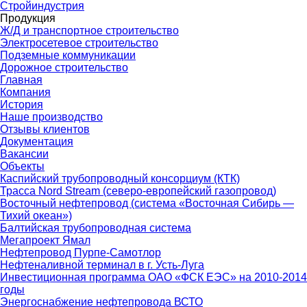
Стройиндустрия
Продукция
Ж/Д и транспортное строительство
Электросетевое строительство
Подземные коммуникации
Дорожное строительство
Главная
Компания
История
Наше производство
Отзывы клиентов
Документация
Вакансии
Объекты
Каспийский трубопроводный консорциум (КТК)
Трасса Nord Stream (северо-европейский газопровод)
Восточный нефтепровод (система «Восточная Сибирь —
Тихий океан»)
Балтийская трубопроводная система
Мегапроект Ямал
Нефтепровод Пурпе-Самотлор
Нефтеналивной терминал в г. Усть-Луга
Инвестиционная программа ОАО «ФСК ЕЭС» на 2010-2014
годы
Энергоснабжение нефтепровода ВСТО