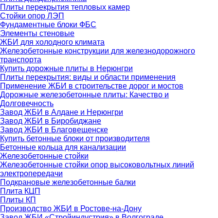
Плиты перекрытия тепловых камер
Стойки опор ЛЭП
Фундаментные блоки ФБС
Элементы стеновые
ЖБИ для холодного климата
Железобетонные конструкции для железнодорожного
транспорта
Купить дорожные плиты в Нерюнгри
Плиты перекрытия: виды и области применения
Применение ЖБИ в строительстве дорог и мостов
Дорожные железобетонные плиты: Качество и
Долговечность
Завод ЖБИ в Алдане и Нерюнгри
Завод ЖБИ в Биробиджане
Завод ЖБИ в Благовещенске
Купить бетонные блоки от производителя
Бетонные кольца для канализации
Железобетонные стойки
Железобетонные стойки опор высоковольтных линий
электропередачи
Подкрановые железобетонные балки
Плита КЦП
Плиты КП
Производство ЖБИ в Ростове-на-Дону
Завод ЖБИ «Стройиндустрия» в Волгограде