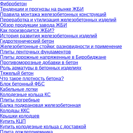
Фибробетон
Тенденции и прогнозы на рынке ЖБИ
Правила монтажа железобетонных конструкций
Переработка и утилизация железобетонных изделий
Обзор продукции завода ЖБИ
Как производится ЖБИ?
История развития железобетонных изделий
Гидротехнический бетон
Железобетонные стойки: разновидности и применение
Плиты ленточных фундаментов
Плиты дорожные напряженные в Биробиджане
Противоморозные добавки в бетон
Роль арматуры в бетонных изделиях
Тяжелый бетон
Что такое плотность бетона?
Блок бетонный ФБС
Кабельные лотки
Колодезные кольца КС
Плиты погребные
Балка подкрановая железобетонная
Колодцы ККС
Крышки колодцев
Купить КЦП
Купить колодезные кольца с доставкой
Плита дождеприемника