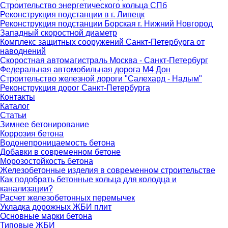
Строительство энергетического кольца СПб
Реконструкция подстанции в г. Липецк
Реконструкция подстанции Борская г. Нижний Новгород
Западный скоростной диаметр
Комплекс защитных сооружений Санкт-Петербурга от
наводнений
Скоростная автомагистраль Москва - Санкт-Петербург
Федеральная автомобильная дорога М4 Дон
Строительство железной дороги "Салехард - Надым"
Реконструкция дорог Санкт-Петербурга
Контакты
Каталог
Статьи
Зимнее бетонирование
Коррозия бетона
Водонепроницаемость бетона
Добавки в современном бетоне
Морозостойкость бетона
Железобетонные изделия в современном строительстве
Как подобрать бетонные кольца для колодца и
канализации?
Расчет железобетонных перемычек
Укладка дорожных ЖБИ плит
Основные марки бетона
Типовые ЖБИ