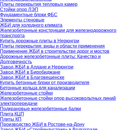
Плиты перекрытия тепловых камер
Стойки опор ЛЭП
Фундаментные блоки ФБС
Элементы стеновые
ЖБИ для холодного климата
Железобетонные конструкции для железнодорожного
транспорта
Купить дорожные плиты в Нерюнгри
Плиты перекрытия: виды и области применения
Применение ЖБИ в строительстве дорог и мостов
Дорожные железобетонные плиты: Качество и
Долговечность
Завод ЖБИ в Алдане и Нерюнгри
Завод ЖБИ в Биробиджане
Завод ЖБИ в Благовещенске
Купить бетонные блоки от производителя
Бетонные кольца для канализации
Железобетонные стойки
Железобетонные стойки опор высоковольтных линий
электропередачи
Подкрановые железобетонные балки
Плита КЦП
Плиты КП
Производство ЖБИ в Ростове-на-Дону
Завод ЖБИ «Стройиндустрия» в Волгограде