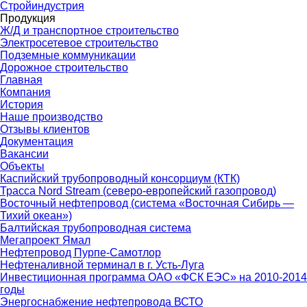
Стройиндустрия
Продукция
Ж/Д и транспортное строительство
Электросетевое строительство
Подземные коммуникации
Дорожное строительство
Главная
Компания
История
Наше производство
Отзывы клиентов
Документация
Вакансии
Объекты
Каспийский трубопроводный консорциум (КТК)
Трасса Nord Stream (северо-европейский газопровод)
Восточный нефтепровод (система «Восточная Сибирь —
Тихий океан»)
Балтийская трубопроводная система
Мегапроект Ямал
Нефтепровод Пурпе-Самотлор
Нефтеналивной терминал в г. Усть-Луга
Инвестиционная программа ОАО «ФСК ЕЭС» на 2010-2014
годы
Энергоснабжение нефтепровода ВСТО