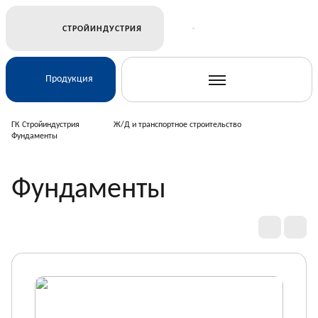
СТРОЙИНДУСТРИЯ
Продукция
ГК Стройиндустрия
Ж/Д и транспортное строительство
Фундаменты
Ж/Д и транспортное строительство
Фундаменты
Электросетевое строительство
Подземные коммуникации
Дорожное строительство