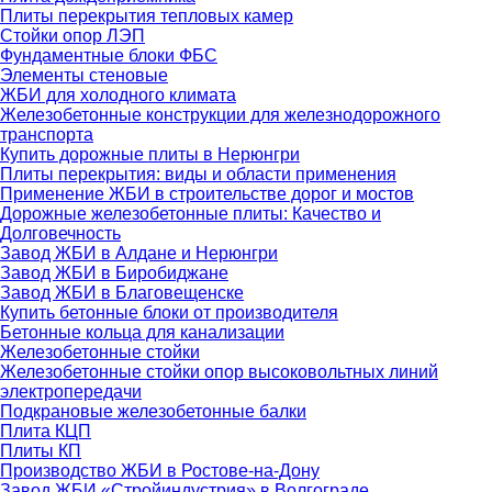
Плиты перекрытия тепловых камер
Стойки опор ЛЭП
Фундаментные блоки ФБС
Элементы стеновые
ЖБИ для холодного климата
Железобетонные конструкции для железнодорожного
транспорта
Купить дорожные плиты в Нерюнгри
Плиты перекрытия: виды и области применения
Применение ЖБИ в строительстве дорог и мостов
Дорожные железобетонные плиты: Качество и
Долговечность
Завод ЖБИ в Алдане и Нерюнгри
Завод ЖБИ в Биробиджане
Завод ЖБИ в Благовещенске
Купить бетонные блоки от производителя
Бетонные кольца для канализации
Железобетонные стойки
Железобетонные стойки опор высоковольтных линий
электропередачи
Подкрановые железобетонные балки
Плита КЦП
Плиты КП
Производство ЖБИ в Ростове-на-Дону
Завод ЖБИ «Стройиндустрия» в Волгограде