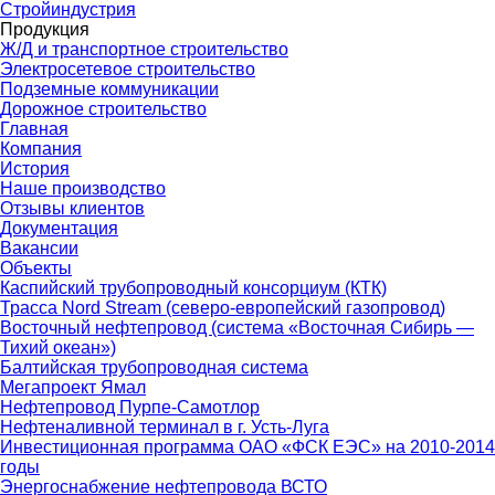
Стройиндустрия
Продукция
Ж/Д и транспортное строительство
Электросетевое строительство
Подземные коммуникации
Дорожное строительство
Главная
Компания
История
Наше производство
Отзывы клиентов
Документация
Вакансии
Объекты
Каспийский трубопроводный консорциум (КТК)
Трасса Nord Stream (северо-европейский газопровод)
Восточный нефтепровод (система «Восточная Сибирь —
Тихий океан»)
Балтийская трубопроводная система
Мегапроект Ямал
Нефтепровод Пурпе-Самотлор
Нефтеналивной терминал в г. Усть-Луга
Инвестиционная программа ОАО «ФСК ЕЭС» на 2010-2014
годы
Энергоснабжение нефтепровода ВСТО