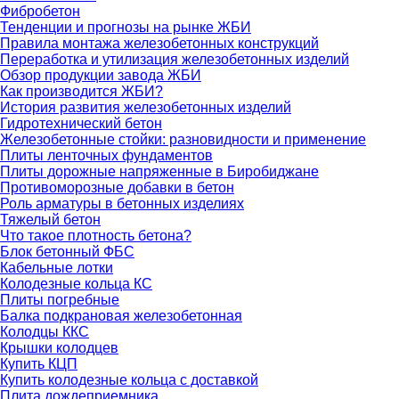
Фибробетон
Тенденции и прогнозы на рынке ЖБИ
Правила монтажа железобетонных конструкций
Переработка и утилизация железобетонных изделий
Обзор продукции завода ЖБИ
Как производится ЖБИ?
История развития железобетонных изделий
Гидротехнический бетон
Железобетонные стойки: разновидности и применение
Плиты ленточных фундаментов
Плиты дорожные напряженные в Биробиджане
Противоморозные добавки в бетон
Роль арматуры в бетонных изделиях
Тяжелый бетон
Что такое плотность бетона?
Блок бетонный ФБС
Кабельные лотки
Колодезные кольца КС
Плиты погребные
Балка подкрановая железобетонная
Колодцы ККС
Крышки колодцев
Купить КЦП
Купить колодезные кольца с доставкой
Плита дождеприемника