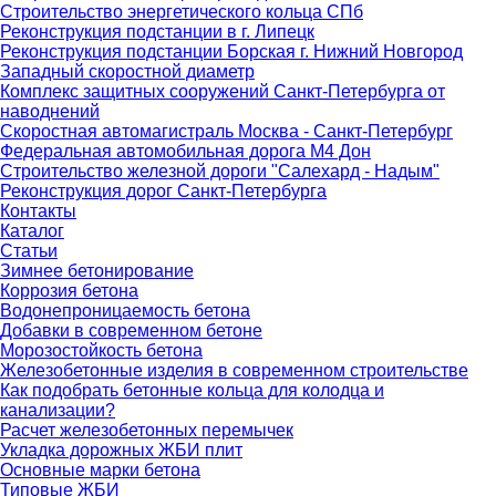
Строительство энергетического кольца СПб
Реконструкция подстанции в г. Липецк
Реконструкция подстанции Борская г. Нижний Новгород
Западный скоростной диаметр
Комплекс защитных сооружений Санкт-Петербурга от
наводнений
Скоростная автомагистраль Москва - Санкт-Петербург
Федеральная автомобильная дорога М4 Дон
Строительство железной дороги "Салехард - Надым"
Реконструкция дорог Санкт-Петербурга
Контакты
Каталог
Статьи
Зимнее бетонирование
Коррозия бетона
Водонепроницаемость бетона
Добавки в современном бетоне
Морозостойкость бетона
Железобетонные изделия в современном строительстве
Как подобрать бетонные кольца для колодца и
канализации?
Расчет железобетонных перемычек
Укладка дорожных ЖБИ плит
Основные марки бетона
Типовые ЖБИ