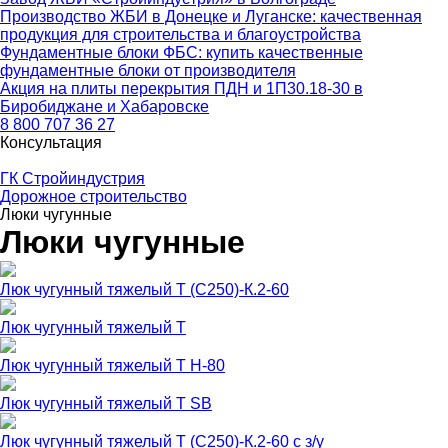
Производство ЖБИ в Донецке и Луганске: качественная
продукция для строительства и благоустройства
Фундаментные блоки ФБС: купить качественные
фундаментные блоки от производителя
Акция на плиты перекрытия ПДН и 1П30.18-30 в
Биробиджане и Хабаровске
8 800 707 36 27
Консультация
ГК Стройиндустрия
Дорожное строительство
Люки чугунные
Люки чугунные
Люк чугунный тяжелый Т (С250)-К.2-60
Люк чугунный тяжелый Т
Люк чугунный тяжелый Т H-80
Люк чугунный тяжелый Т SB
Люк чугунный тяжелый Т (С250)-К.2-60 с з/у