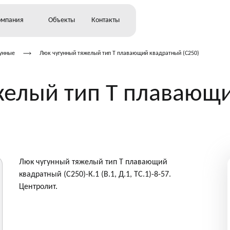
омпания
Объекты
Контакты
унные
Люк чугунный тяжелый тип Т плавающий квадратный (С250)
ьство
желый тип Т плавающ
о
Люк чугунный тяжелый тип Т плавающий
квадратный (С250)-К.1 (В.1, Д.1, ТС.1)-8-57.
Центролит.