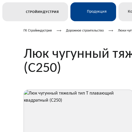
Продукция
К
СТРОЙИНДУСТРИЯ
ГК Стройиндустрия
Дорожное строительство
Люки чуг
Ж/Д и транспортное строител
Люк чугунный тя
Электросетевое строительств
(С250)
Подземные коммуникации
Дорожное строительство