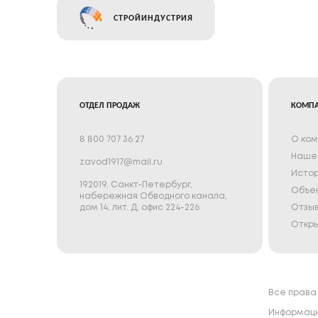
СТРОЙИНДУСТРИЯ
ОТДЕЛ ПРОДАЖ
КОМП
8 800 707 36 27
О ком
Наше 
zavod1917@mail.ru
Истор
192019, Санкт-Петербург,
Объе
набережная Обводного канала,
дом 14, лит. Д, офис 224-226
Отзыв
Откры
Все права
Информация