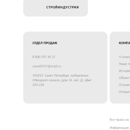
СТРОЙИНДУСТРИЯ
ОТДЕЛ ПРОДАЖ
КОМП
8 800 707 36 27
О комп
Наше п
zavod1917@mail.ru
Истори
192019, Санкт-Петербург, набережная
Объек
Обводного канала, дом 14, лит. Д, офис
224-226
Отзывы
Открыт
Все права на
Информация о