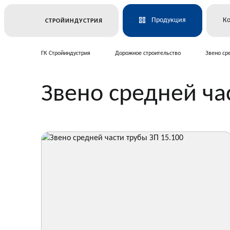
Продукция
К
СТРОЙИНДУСТРИЯ
ГК Стройиндустрия
Дорожное строительство
Звено ср
Ж/Д и транспортное строител
Звено средней ча
Электросетевое строительств
Подземные коммуникации
Дорожное строительство