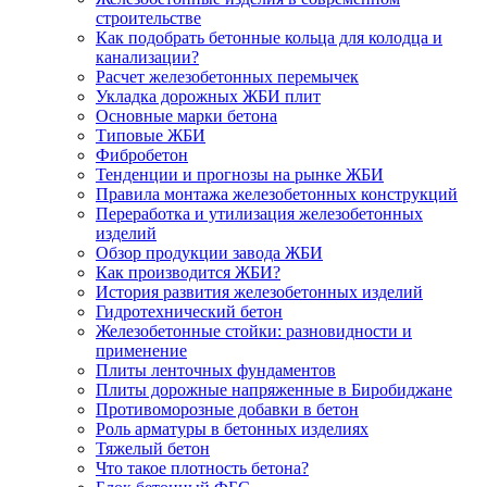
строительстве
Как подобрать бетонные кольца для колодца и
канализации?
Расчет железобетонных перемычек
Укладка дорожных ЖБИ плит
Основные марки бетона
Типовые ЖБИ
Фибробетон
Тенденции и прогнозы на рынке ЖБИ
Правила монтажа железобетонных конструкций
Переработка и утилизация железобетонных
изделий
Обзор продукции завода ЖБИ
Как производится ЖБИ?
История развития железобетонных изделий
Гидротехнический бетон
Железобетонные стойки: разновидности и
применение
Плиты ленточных фундаментов
Плиты дорожные напряженные в Биробиджане
Противоморозные добавки в бетон
Роль арматуры в бетонных изделиях
Тяжелый бетон
Что такое плотность бетона?