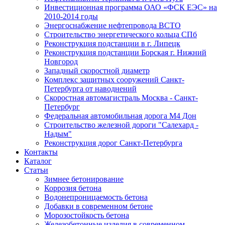
Инвестиционная программа ОАО «ФСК ЕЭС» на
2010-2014 годы
Энергоснабжение нефтепровода ВСТО
Строительство энергетического кольца СПб
Реконструкция подстанции в г. Липецк
Реконструкция подстанции Борская г. Нижний
Новгород
Западный скоростной диаметр
Комплекс защитных сооружений Санкт-
Петербурга от наводнений
Скоростная автомагистраль Москва - Санкт-
Петербург
Федеральная автомобильная дорога М4 Дон
Строительство железной дороги "Салехард -
Надым"
Реконструкция дорог Санкт-Петербурга
Контакты
Каталог
Статьи
Зимнее бетонирование
Коррозия бетона
Водонепроницаемость бетона
Добавки в современном бетоне
Морозостойкость бетона
Железобетонные изделия в современном