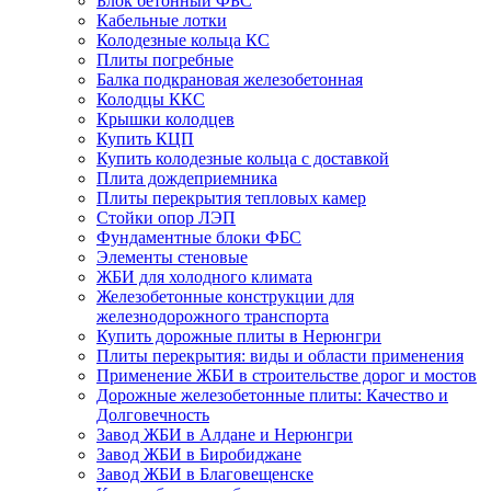
Блок бетонный ФБС
Кабельные лотки
Колодезные кольца КС
Плиты погребные
Балка подкрановая железобетонная
Колодцы ККС
Крышки колодцев
Купить КЦП
Купить колодезные кольца с доставкой
Плита дождеприемника
Плиты перекрытия тепловых камер
Стойки опор ЛЭП
Фундаментные блоки ФБС
Элементы стеновые
ЖБИ для холодного климата
Железобетонные конструкции для
железнодорожного транспорта
Купить дорожные плиты в Нерюнгри
Плиты перекрытия: виды и области применения
Применение ЖБИ в строительстве дорог и мостов
Дорожные железобетонные плиты: Качество и
Долговечность
Завод ЖБИ в Алдане и Нерюнгри
Завод ЖБИ в Биробиджане
Завод ЖБИ в Благовещенске