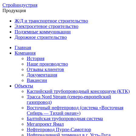
Стройиндустрия
Продукция
Ж/Д и транспортное строительство
Электросетевое строительство
Подземные коммуникации
Дорожное строительство
Главная
Компания
История
Наше производство
Отзывы клиентов
Документация
Вакансии
Объекты
Каспийский трубопроводный консорциум (КТК)
Трасса Nord Stream (северо-европейский
газопровод)
Восточный нефтепровод (система «Восточная
Сибирь — Тихий океан»)
Балтийская трубопроводная система
Мегапроект Ямал
Нефтепровод Пурпе-Самотлор
Нефтеналивной терминал в г. Усть-Луга